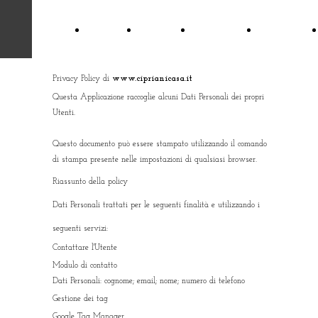
Home
Servizi
Contacts
Immobili
Privacy Policy di
www.ciprianicasa.it
Questa Applicazione raccoglie alcuni Dati Personali dei propri
Utenti.
Questo documento può essere stampato utilizzando il comando
di stampa presente nelle impostazioni di qualsiasi browser.
Riassunto della policy
Dati Personali trattati per le seguenti finalità e utilizzando i
seguenti servizi:
Contattare l'Utente
Modulo di contatto
Dati Personali: cognome; email; nome; numero di telefono
Gestione dei tag
Google Tag Manager